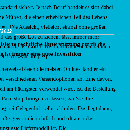
tandard sichert. Je nach Beruf handelt es sich dabei
e Mühen, die einen erheblichen Teil des Lebens
en. Die Aussicht, vielleicht einmal ohne großen
/2022
 das große Los zu ziehen, lässt immer mehr
lisierte rechtliche Unterstützung durch die
n an der El Gordo Weihnachtslotterie teilnehmen.
e ist immer eine gute Investition
elt sich zwar um […]
cherweise bieten die meisten Online-Händler ein
n verschiedenen Versandoptionen an. Eine davon,
zeit am häufigsten verwendet wird, ist, die Bestellung
n Paketshop bringen zu lassen, wo Sie Ihre
ung bei Gelegenheit selbst abholen. Das liegt daran,
 außergewöhnlich einfach und oft auch das
ünstigste Liefermodell ist. Die