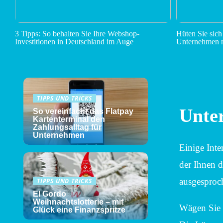
3 Tipps: So behalten Sie Ihre Webshop-
Hüten Sie sich
Investitionen in Deutschland im Auge
Unternehmen n
TIPPS UND TRICKS
Unte
So vereinfacht das Flatpay
Kartenterminal den
Zahlungsalltag für
Unternehmen
Einige Inte
der Ihnen d
ausgesproch
TIPPS UND TRICKS
El Gordo
Weihnachtslotterie – mit
Wägen Sie a
Glück eine Finanzspritze