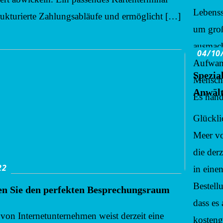
Lebenss
trukturierte Zahlungsabläufe und ermöglicht […]
um groß
ausmach
04/10
Aufwand
Spezia
Mensche
Anwält
Es hand
Glückli
Meer vo
die der
22
in eine
Bestell
ten Sie den perfekten Besprechungsraum
dass es
von Internetunternehmen weist derzeit eine
kosteng