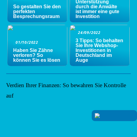
Unterstützung
So gestalten Sie den
durch die Anwälte
perfekten
ist immer eine gute
Besprechungsraum
Investition
24/09/2022
3 Tipps: So behalten
01/10/2022
Sie Ihre Webshop-
Haben Sie Zähne
Investitionen in
verloren? So
Deutschland im
können Sie es lösen
Auge
Verdien Ihrer Finanzen: So bewahren Sie Kontrolle
auf