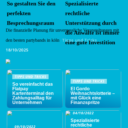
So gestalten Sie den
Spezialisierte
perfekten
rechtliche
Besprechungsraum
Unterstützung durch
Die finanzielle Planung für unvergessliche Veranstaltungen mit
die Anwälte ist immer
Tipps und Tricks
den besten partybands in köln
eine gute Investition
18/10/2025
TIPPS UND TRICKS
TIPPS UND TRICKS
So vereinfacht das
Flatpay
El Gordo
Kartenterminal den
Weihnachtslotterie –
Zahlungsalltag für
mit Glück eine
Unternehmen
Finanzspritze
04/10/2022
Spezialisierte
rechtliche
09/10/2022