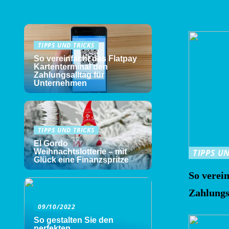
TIPPS UND TRICKS
So vereinfacht das Flatpay
Kartenterminal den
Zahlungsalltag für
Unternehmen
TIPPS UND TRICKS
El Gordo
Weihnachtslotterie – mit
TIPPS U
Glück eine Finanzspritze
So verei
Zahlungs
09/10/2022
So gestalten Sie den
perfekten