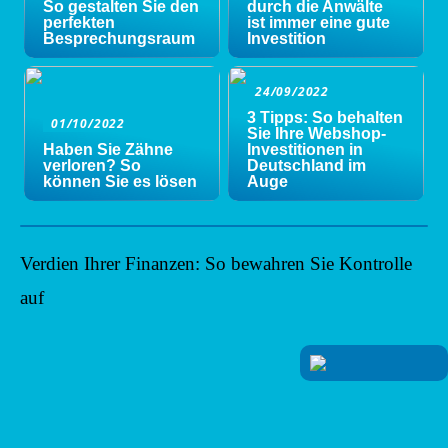
So gestalten Sie den
durch die Anwälte
perfekten
ist immer eine gute
Besprechungsraum
Investition
24/09/2022
3 Tipps: So behalten
01/10/2022
Sie Ihre Webshop-
Haben Sie Zähne
Investitionen in
verloren? So
Deutschland im
können Sie es lösen
Auge
Verdien Ihrer Finanzen: So bewahren Sie Kontrolle
auf