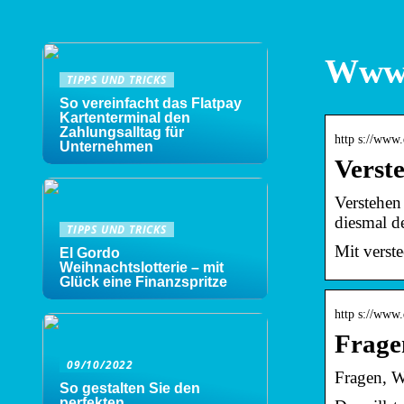
Www.
TIPPS UND TRICKS
So vereinfacht das Flatpay
Kartenterminal den
Zahlungsalltag für
http s://www.
Unternehmen
Verst
Verstehen
diesmal d
TIPPS UND TRICKS
Mit verst
El Gordo
Weihnachtslotterie – mit
Glück eine Finanzspritze
http s://www.
Frage
09/10/2022
Fragen, W
So gestalten Sie den
perfekten