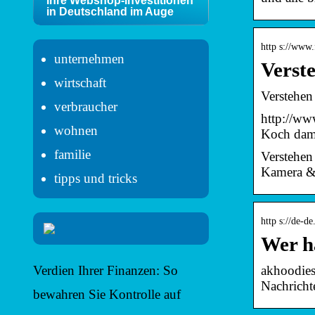
Ihre Webshop-Investitionen
in Deutschland im Auge
http s://www
unternehmen
Verste
wirtschaft
Verstehen 
verbraucher
http://ww
wohnen
Koch dami
familie
Verstehen
Kamera & 
tipps und tricks
http s://de-d
Wer ha
akhoodies
Verdien Ihrer Finanzen: So
Nachricht
bewahren Sie Kontrolle auf