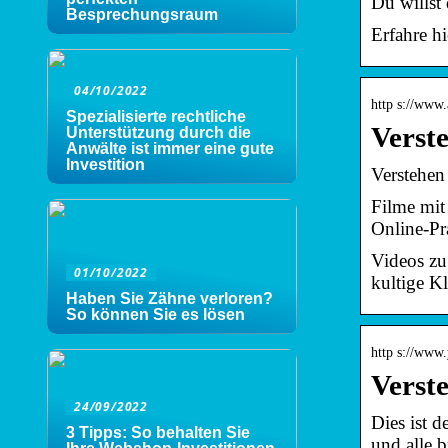
Du willst
Besprechungsraum
Erfahre hi
04/10/2022
http s://www.
Spezialisierte rechtliche
Verst
Unterstützung durch die
Anwälte ist immer eine gute
Investition
Verstehen
Filme mit 
Online-Pr
Videos zu 
01/10/2022
kultige K
Haben Sie Zähne verloren?
So können Sie es lösen
http s://www
Verst
24/09/2022
Dies ist d
3 Tipps: So behalten Sie
und alle 