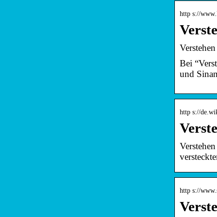
http s://www.
Verst
Verstehen
Bei “Vers
und Sinan
http s://de.w
Verst
Verstehen
versteckt
http s://www
Verste