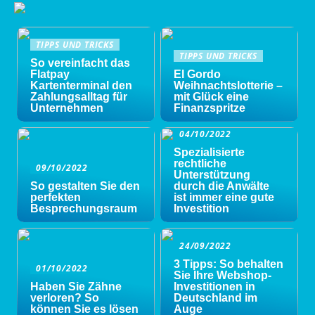
TIPPS UND TRICKS
TIPPS UND TRICKS
So vereinfacht das
Flatpay
El Gordo
Kartenterminal den
Weihnachtslotterie –
Zahlungsalltag für
mit Glück eine
Unternehmen
Finanzspritze
04/10/2022
Spezialisierte
rechtliche
09/10/2022
Unterstützung
So gestalten Sie den
durch die Anwälte
perfekten
ist immer eine gute
Besprechungsraum
Investition
24/09/2022
3 Tipps: So behalten
01/10/2022
Sie Ihre Webshop-
Haben Sie Zähne
Investitionen in
verloren? So
Deutschland im
können Sie es lösen
Auge