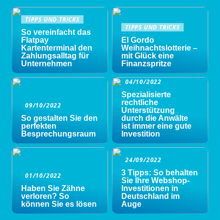
TIPPS UND TRICKS
TIPPS UND TRICKS
So vereinfacht das
Flatpay
El Gordo
Kartenterminal den
Weihnachtslotterie –
Zahlungsalltag für
mit Glück eine
Unternehmen
Finanzspritze
04/10/2022
Spezialisierte
rechtliche
09/10/2022
Unterstützung
So gestalten Sie den
durch die Anwälte
perfekten
ist immer eine gute
Besprechungsraum
Investition
24/09/2022
3 Tipps: So behalten
01/10/2022
Sie Ihre Webshop-
Haben Sie Zähne
Investitionen in
verloren? So
Deutschland im
können Sie es lösen
Auge