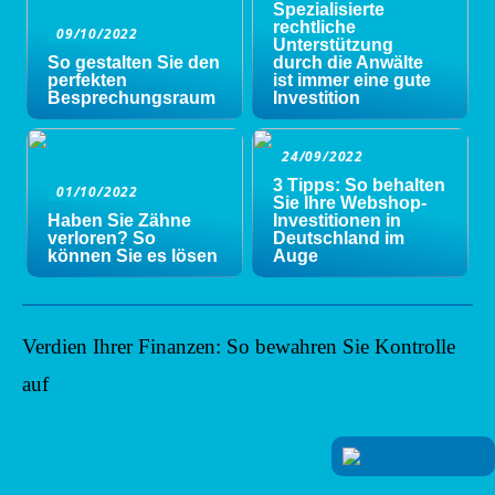
Spezialisierte
rechtliche
09/10/2022
Unterstützung
So gestalten Sie den
durch die Anwälte
perfekten
ist immer eine gute
Besprechungsraum
Investition
24/09/2022
3 Tipps: So behalten
01/10/2022
Sie Ihre Webshop-
Haben Sie Zähne
Investitionen in
verloren? So
Deutschland im
können Sie es lösen
Auge
Verdien Ihrer Finanzen: So bewahren Sie Kontrolle
auf