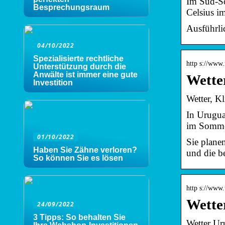
Im Süd-So
Besprechungsraum
Celsius i
Ausführli
04/10/2022
Spezialisierte rechtliche
http s://www
Unterstützung durch die
Anwälte ist immer eine gute
Wette
Investition
Wetter, K
In Urugua
im Sommer
01/10/2022
Sie plane
Haben Sie Zähne verloren?
und die b
So können Sie es lösen
http s://www.
Wette
24/09/2022
3 Tipps: So behalten Sie
Wetter Ur