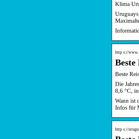
Klima Uru
Uruguays 
Maximalt
Informati
http s://www.
Beste
Beste Rei
Die Jahre
8,6 °C, i
Wann ist 
Infos für
http s://urug