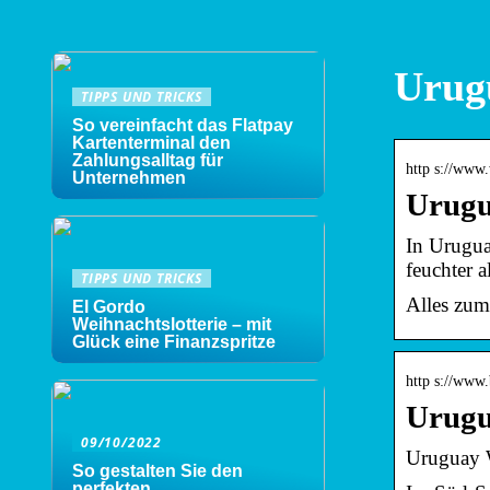
Urug
TIPPS UND TRICKS
So vereinfacht das Flatpay
Kartenterminal den
Zahlungsalltag für
http s://www.
Unternehmen
Urugu
In Urugua
feuchter 
TIPPS UND TRICKS
Alles zum
El Gordo
Weihnachtslotterie – mit
Glück eine Finanzspritze
http s://www.
Urugu
09/10/2022
Uruguay W
So gestalten Sie den
perfekten