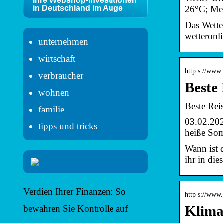
Ihre Webshop-Investitionen
26°C; Me
in Deutschland im Auge
Das Wette
wetteronl
unternehmen
wirtschaft
http s://www.
verbraucher
Beste
wohnen
Beste Rei
familie
03.02.202
tipps und tricks
heiße Som
Wann ist 
ihr in die
Verdien Ihrer Finanzen: So
http s://www.
Klima
bewahren Sie Kontrolle auf