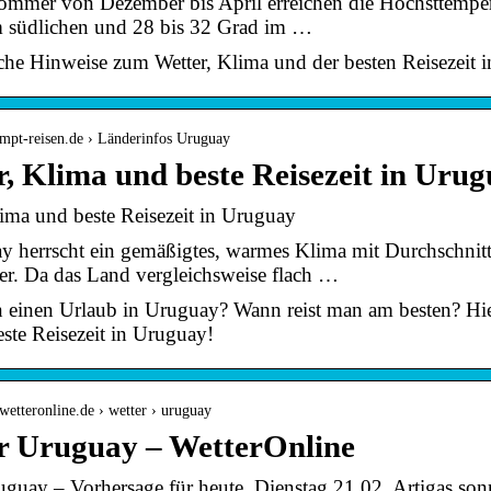
mmer von Dezember bis April erreichen die Höchsttempera
m südlichen und 28 bis 32 Grad im …
che Hinweise zum Wetter, Klima und der besten Reisezeit 
.mpt-reisen.de › Länderinfos Uruguay
r, Klima und beste Reisezeit in Uru
lima und beste Reisezeit in Uruguay
y herrscht ein gemäßigtes, warmes Klima mit Durchschnit
. Da das Land vergleichsweise flach …
n einen Urlaub in Uruguay? Wann reist man am besten? Hier
este Reisezeit in Uruguay!
wetteronline.de › wetter › uruguay
r Uruguay – WetterOnline
uguay – Vorhersage für heute, Dienstag 21.02. Artigas s