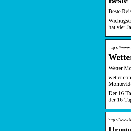
Beste 
Beste Rei
Wichtigst
hat vier 
http s://www
Wette
Wetter Mo
wetter.co
Montevid
Der 16 Ta
der 16 Ta
http ://www.k
Urugu