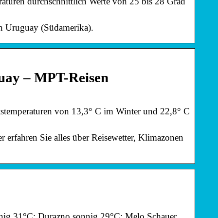
turen durchschnittlich Werte von 25 bis 28 Grad
in Uruguay (Südamerika).
guay – MPT-Reisen
tstemperaturen von 13,3° C im Winter und 22,8° C
 erfahren Sie alles über Reisewetter, Klimazonen
onnig 31°C; Durazno sonnig 29°C; Melo Schauer