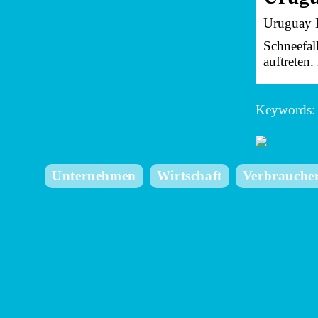
Uruguay K
Schneefal
auftreten
Keywords: 
Unternehmen
Wirtschaft
Verbrauche