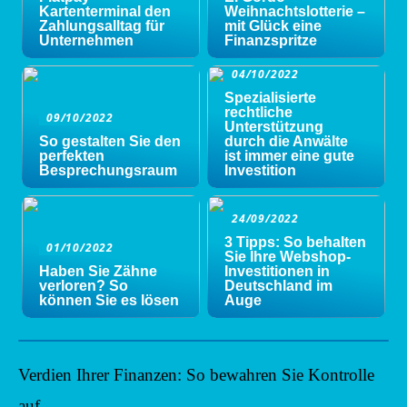
Kartenterminal den
Weihnachtslotterie –
Zahlungsalltag für
mit Glück eine
Unternehmen
Finanzspritze
04/10/2022
Spezialisierte
rechtliche
09/10/2022
Unterstützung
So gestalten Sie den
durch die Anwälte
perfekten
ist immer eine gute
Besprechungsraum
Investition
24/09/2022
3 Tipps: So behalten
01/10/2022
Sie Ihre Webshop-
Haben Sie Zähne
Investitionen in
verloren? So
Deutschland im
können Sie es lösen
Auge
Verdien Ihrer Finanzen: So bewahren Sie Kontrolle
auf