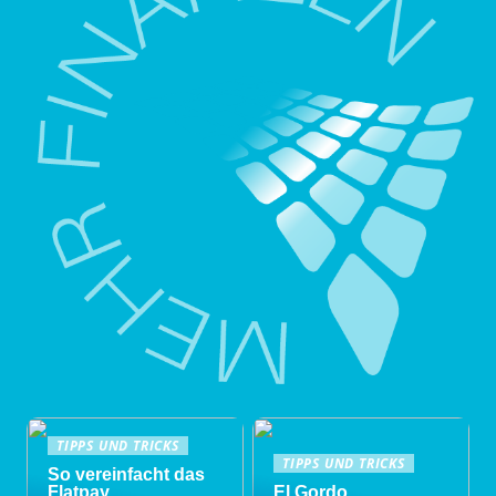
TIPPS UND TRICKS
TIPPS UND TRICKS
So vereinfacht das
Flatpay
El Gordo