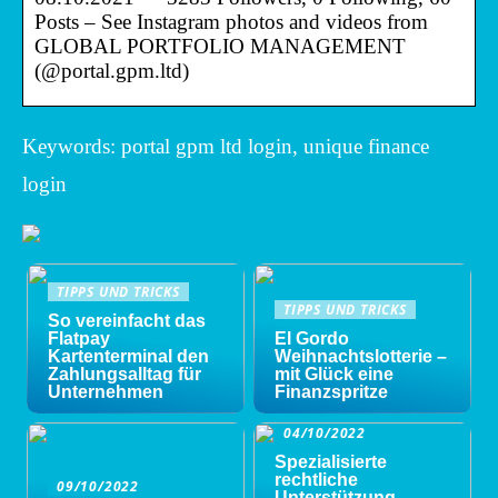
Posts – See Instagram photos and videos from
GLOBAL PORTFOLIO MANAGEMENT
(@portal.gpm.ltd)
Keywords: portal gpm ltd login, unique finance
login
TIPPS UND TRICKS
TIPPS UND TRICKS
So vereinfacht das
Flatpay
El Gordo
Kartenterminal den
Weihnachtslotterie –
Zahlungsalltag für
mit Glück eine
Unternehmen
Finanzspritze
04/10/2022
Spezialisierte
rechtliche
09/10/2022
Unterstützung