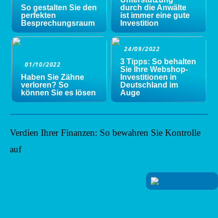
So gestalten Sie den
durch die Anwälte
perfekten
ist immer eine gute
Besprechungsraum
Investition
24/09/2022
3 Tipps: So behalten
01/10/2022
Sie Ihre Webshop-
Haben Sie Zähne
Investitionen in
verloren? So
Deutschland im
können Sie es lösen
Auge
Verdien Ihrer Finanzen: So bewahren Sie Kontrolle
auf