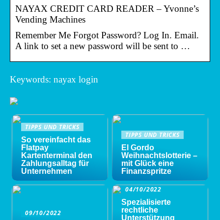
NAYAX CREDIT CARD READER – Yvonne’s
Vending Machines
Remember Me Forgot Password? Log In. Email.
A link to set a new password will be sent to …
Keywords: nayax login
TIPPS UND TRICKS
TIPPS UND TRICKS
So vereinfacht das
Flatpay
El Gordo
Kartenterminal den
Weihnachtslotterie –
Zahlungsalltag für
mit Glück eine
Unternehmen
Finanzspritze
04/10/2022
Spezialisierte
rechtliche
09/10/2022
Unterstützung