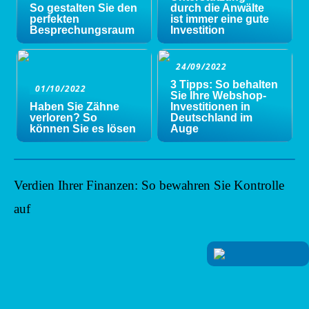
So gestalten Sie den
durch die Anwälte
perfekten
ist immer eine gute
Besprechungsraum
Investition
24/09/2022
3 Tipps: So behalten
01/10/2022
Sie Ihre Webshop-
Haben Sie Zähne
Investitionen in
verloren? So
Deutschland im
können Sie es lösen
Auge
Verdien Ihrer Finanzen: So bewahren Sie Kontrolle
auf