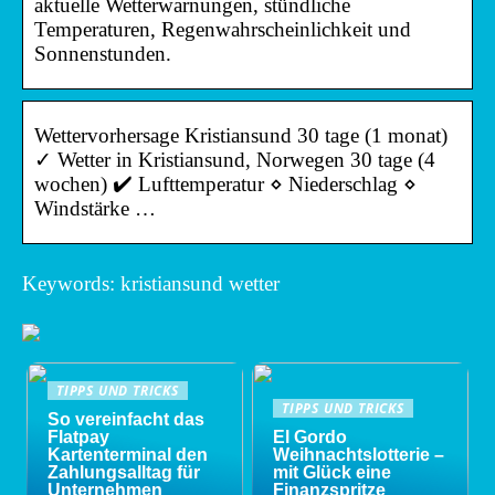
aktuelle Wetterwarnungen, stündliche
Temperaturen, Regenwahrscheinlichkeit und
Sonnenstunden.
Wettervorhersage Kristiansund 30 tage (1 monat)
✓ Wetter in Kristiansund, Norwegen 30 tage (4
wochen) ✔️ Lufttemperatur ⋄ Niederschlag ⋄
Windstärke …
Keywords: kristiansund wetter
TIPPS UND TRICKS
TIPPS UND TRICKS
So vereinfacht das
Flatpay
El Gordo
Kartenterminal den
Weihnachtslotterie –
Zahlungsalltag für
mit Glück eine
Unternehmen
Finanzspritze