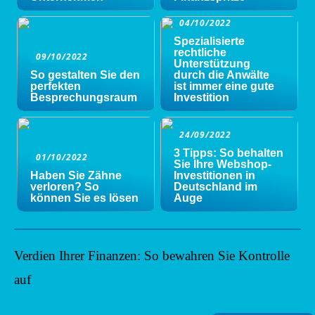
04/10/2022
Spezialisierte
rechtliche
09/10/2022
Unterstützung
So gestalten Sie den
durch die Anwälte
perfekten
ist immer eine gute
Besprechungsraum
Investition
24/09/2022
3 Tipps: So behalten
01/10/2022
Sie Ihre Webshop-
Haben Sie Zähne
Investitionen in
verloren? So
Deutschland im
können Sie es lösen
Auge
Verdien Ihrer Finanzen: So bewahren Sie Kontrolle
auf