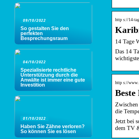
http s://14-t
09/10/2022
Karib
So gestalten Sie den
perfekten
Besprechungsraum
14 Tage W
Das 14 Ta
wichtigste
04/10/2022
Spezialisierte rechtliche
Unterstützung durch die
Anwälte ist immer eine gute
http s://www.
Investition
Beste
Zwischen 
die Tempe
01/10/2022
Jetzt bei 
Haben Sie Zähne verloren?
dem TV & 
So können Sie es lösen