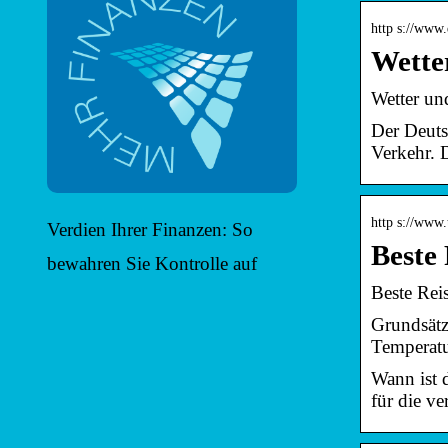
http s://www.
Wette
Wetter un
Der Deuts
Verkehr. 
http s://www.
Verdien Ihrer Finanzen: So
Beste 
bewahren Sie Kontrolle auf
Beste Rei
Grundsätzl
Temperat
Wann ist d
für die v