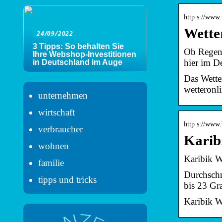
http s://www.
Wette
24/09/2022
3 Tipps: So behalten Sie
Ob Regen,
Ihre Webshop-Investitionen
hier im D
in Deutschland im Auge
Das Wette
wetteronl
unternehmen
wirtschaft
http s://www.
verbraucher
Karib
wohnen
Karibik W
familie
Durchschni
tipps und tricks
bis 23 Gr
Karibik We