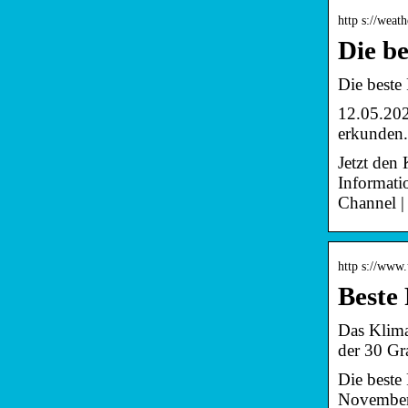
http s://weat
Die be
Die beste 
12.05.202
erkunden.
Jetzt den
Informatio
Channel |
http s://www.
Beste 
Das Klima
der 30 Gr
Die beste
November 