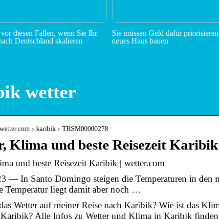
 vor diesen Fallen, wenn Sie Ihr
Sie müssen Geld dafür priorisieren
ach Deutschland skalieren
neues Haus bauen
ik wetter
.wetter.com › karibik › TRSM00000278
, Klima und beste Reisezeit Karibik
ima und beste Reisezeit Karibik | wetter.com
3 — In Santo Domingo steigen die Temperaturen in den n
e Temperatur liegt damit aber noch …
as Wetter auf meiner Reise nach Karibik? Wie ist das Klim
 Karibik? Alle Infos zu Wetter und Klima in Karibik finden