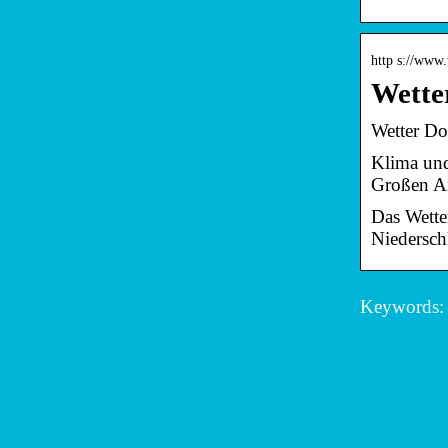
http s://www.
Wette
Wetter Do
Klima und
Großen An
Das Wette
Niedersch
Keywords: 