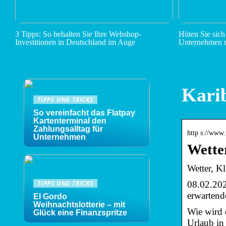
3 Tipps: So behalten Sie Ihre Webshop-
Hüten Sie sich
Investitionen in Deutschland im Auge
Unternehmen n
Karib
TIPPS UND TRICKS
So vereinfacht das Flatpay
Kartenterminal den
Zahlungsalltag für
http s://www
Unternehmen
Wetter
Wetter, Kl
08.02.202
TIPPS UND TRICKS
erwartend
El Gordo
Weihnachtslotterie – mit
Wie wird d
Glück eine Finanzspritze
Urlaub in