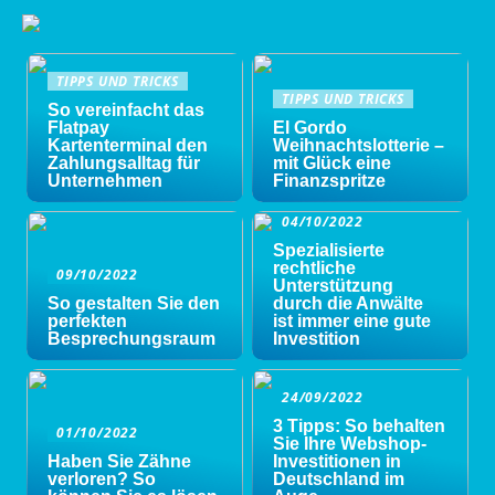
TIPPS UND TRICKS
TIPPS UND TRICKS
So vereinfacht das
Flatpay
El Gordo
Kartenterminal den
Weihnachtslotterie –
Zahlungsalltag für
mit Glück eine
Unternehmen
Finanzspritze
04/10/2022
Spezialisierte
rechtliche
09/10/2022
Unterstützung
So gestalten Sie den
durch die Anwälte
perfekten
ist immer eine gute
Besprechungsraum
Investition
24/09/2022
3 Tipps: So behalten
01/10/2022
Sie Ihre Webshop-
Haben Sie Zähne
Investitionen in
verloren? So
Deutschland im