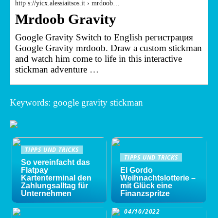
http s://yicx.alessiaitsos.it › mrdoob…
Mrdoob Gravity
Google Gravity Switch to English регистрация
Google Gravity mrdoob. Draw a custom stickman
and watch him come to life in this interactive
stickman adventure …
Keywords: google gravity stickman
TIPPS UND TRICKS
TIPPS UND TRICKS
So vereinfacht das
Flatpay
El Gordo
Kartenterminal den
Weihnachtslotterie –
Zahlungsalltag für
mit Glück eine
Unternehmen
Finanzspritze
04/10/2022