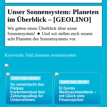
Unser Sonnensystem: Planeten
im Überblick – [GEOLINO]
Wir geben einen Überblick über unser
Sonnensystem! ★ Und wir stellen euch unsere
acht Planeten des Sonnensystems vor.
Keywords: bild planeten sonnensystem
TIPPS UND TRICKS
TIPPS UND TRICKS
So vereinfacht das
Flatpay
El Gordo
Kartenterminal den
Weihnachtslotterie –
Zahlungsalltag für
mit Glück eine
Unternehmen
Finanzspritze