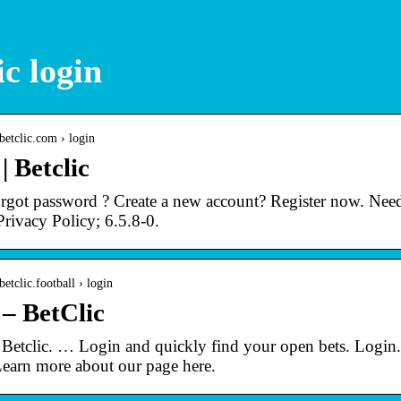
ic login
betclic.com › login
| Betclic
rgot password ? Create a new account? Register now. Ne
rivacy Policy; 6.5.8-0.
etclic.football › login
 – BetClic
Betclic. … Login and quickly find your open bets. Login. 
Learn more about our page here.