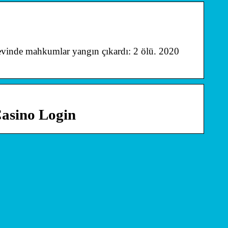
evinde mahkumlar yangın çıkardı: 2 ölü. 2020
Casino Login