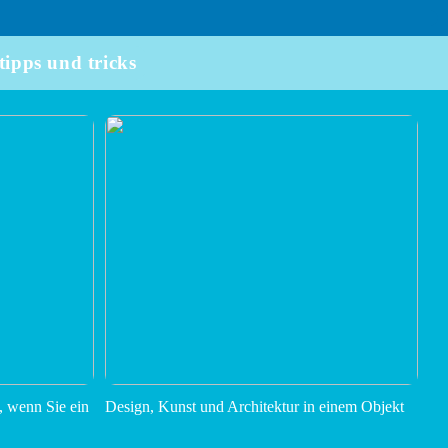
tipps und tricks
, wenn Sie ein
Design, Kunst und Architektur in einem Objekt