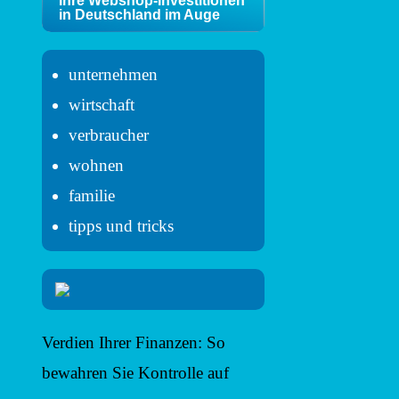
Ihre Webshop-Investitionen
in Deutschland im Auge
unternehmen
wirtschaft
verbraucher
wohnen
familie
tipps und tricks
Verdien Ihrer Finanzen: So
bewahren Sie Kontrolle auf