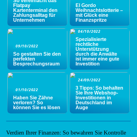
So vereinfacht das
Flatpay
El Gordo
Kartenterminal den
Weihnachtslotterie –
Zahlungsalltag für
mit Glück eine
Unternehmen
Finanzspritze
04/10/2022
Spezialisierte
rechtliche
09/10/2022
Unterstützung
So gestalten Sie den
durch die Anwälte
perfekten
ist immer eine gute
Besprechungsraum
Investition
24/09/2022
3 Tipps: So behalten
01/10/2022
Sie Ihre Webshop-
Haben Sie Zähne
Investitionen in
verloren? So
Deutschland im
können Sie es lösen
Auge
Verdien Ihrer Finanzen: So bewahren Sie Kontrolle