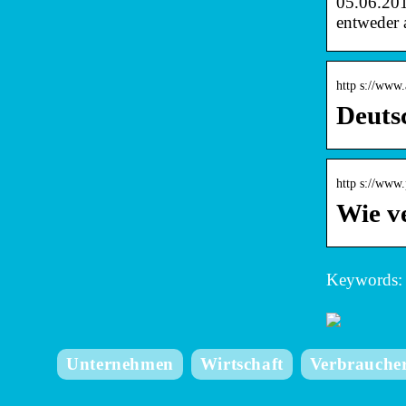
05.06.201
entweder 
http s://www
Deuts
http s://www.
Wie ve
Keywords: 
Unternehmen
Wirtschaft
Verbrauche