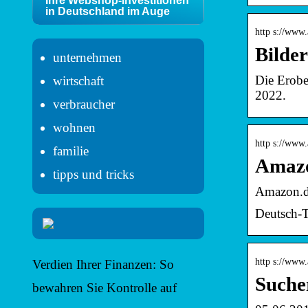
Ihre Webshop-Investitionen
in Deutschland im Auge
http s://www
Bilde
unternehmen
Die Erobe
wirtschaft
2022.
verbraucher
wohnen
http s://www.
familie
Amazon
tipps und tricks
Amazon.
Deutsch-T
http s://www
Verdien Ihrer Finanzen: So
Suche
bewahren Sie Kontrolle auf