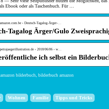
8 — Sehr viele Selfpublisher nutzen die Möglichkeit, das
als Ebook oder als Taschenbuch. Für …
.amazon.com.be › Deutsch-Tagalog-Ärger-…
ch-Tagalog Ärger/Gulo Zweisprachi
petrajaegerillustration.de › 2018/06/06 › w…
röffentliche ich selbst ein Bilderbu
amazon bilderbuch, bilderbuch amazon
r
Wohnen
Familie
Tipps und Tricks