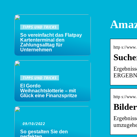
Amaz
TIPPS UND TRICKS
So vereinfacht das Flatpay
Kartenterminal den
Zahlungsalltag für
http s://www
Unternehmen
Suche
Ergebniss
ERGEBN
TIPPS UND TRICKS
El Gordo
Weihnachtslotterie – mit
Glück eine Finanzspritze
http s://www
Bilde
Ergebniss
09/10/2022
umzugehe
So gestalten Sie den
perfekten