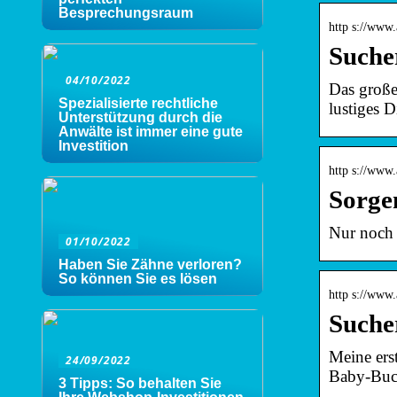
Besprechungsraum
http s://www
Suche
04/10/2022
Das große
Spezialisierte rechtliche
lustiges D
Unterstützung durch die
Anwälte ist immer eine gute
Investition
http s://www
Sorge
Nur noch 
01/10/2022
Haben Sie Zähne verloren?
So können Sie es lösen
http s://www.
Suche
Meine ers
24/09/2022
Baby-Buch
3 Tipps: So behalten Sie