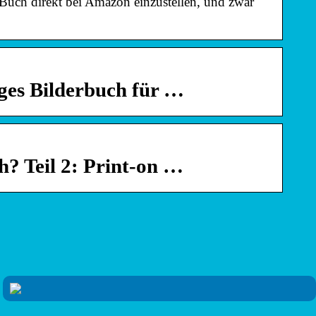
 Buch direkt bei Amazon einzustellen, und zwar
ges Bilderbuch für …
ch? Teil 2: Print-on …